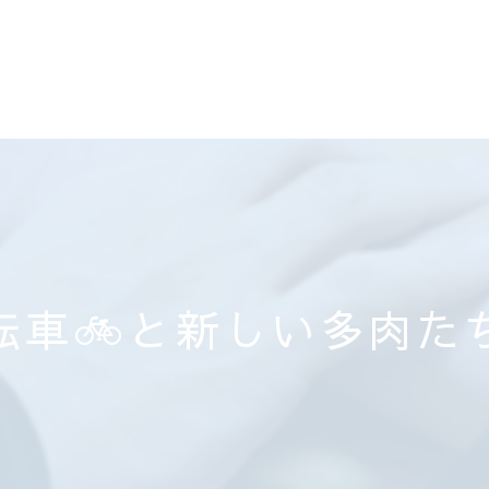
転車🚲と新しい多肉たち