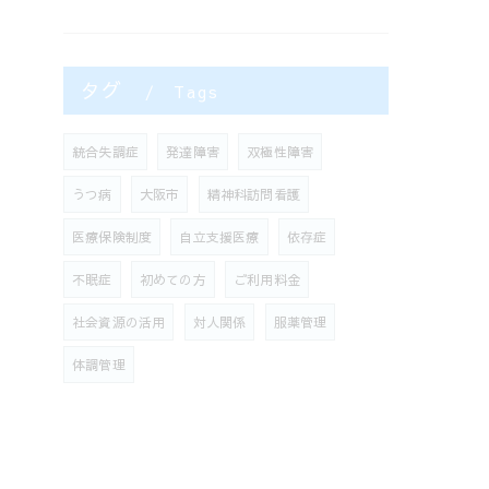
タグ
Tags
統合失調症
発達障害
双極性障害
うつ病
大阪市
精神科訪問看護
医療保険制度
自立支援医療
依存症
不眠症
初めての方
ご利用料金
社会資源の活用
対人関係
服薬管理
体調管理